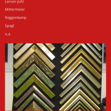
Larson-Juhl
Mittermeier
Roggenkamp
Spagl
u.a.