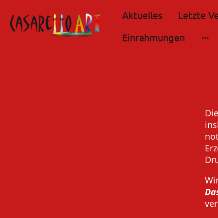
Aktuelles
Einrahmungen
Die
in
no
Er
Dru
Wi
Da
ve