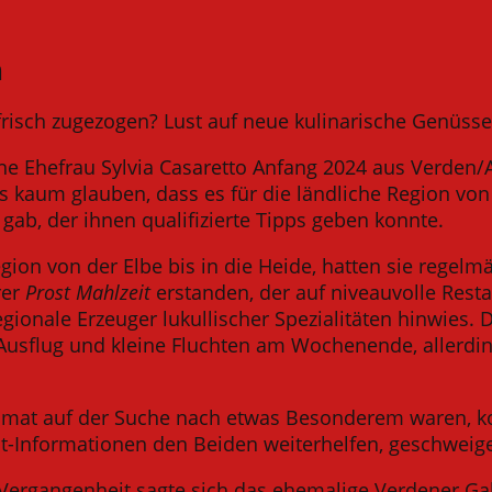
m
frisch zugezogen? Lust auf neue kulinarische Genüsse
ne Ehefrau Sylvia Casaretto Anfang 2024 aus Verden/Al
es kaum glauben, dass es für die ländliche Region v
 gab, der ihnen qualifizierte Tipps geben konnte.
egion von der Elbe bis in die Heide, hatten sie regelm
rer
Prost Mahlzeit
erstanden, der auf niveauvolle Resta
gionale Erzeuger lukullischer Spezialitäten hinwies.
usflug und kleine Fluchten am Wochenende, allerdin
eimat auf der Suche nach etwas Besonderem waren, 
t-Informationen den Beiden weiterhelfen, geschweig
Vergangenheit sagte sich das ehemalige Verdener Gal