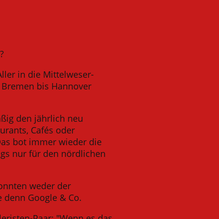
?
ler in die Mittelweser-
on Bremen bis Hannover
äßig den jährlich neu
urants, Cafés oder
 Das bot immer wieder die
gs nur für den nördlichen
konnten weder der
e denn Google & Co.
eristen-Paar: "Wenn es das