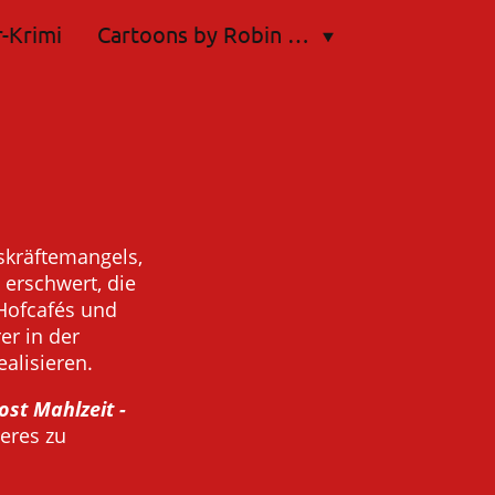
-Krimi
Cartoons by Robin Hut
skräftemangels,
erschwert, die
Hofcafés und
er in der
ealisieren.
ost Mahlzeit -
eres zu