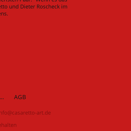
etto und Dieter Roscheck im
ens.
enschutzerklärung
AGB
nfo@casaretto-art.de
ehalten